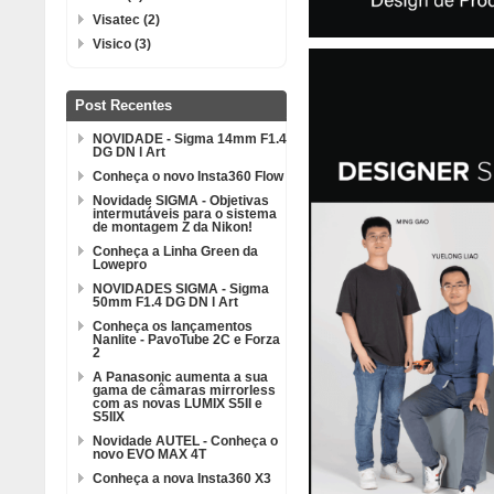
Visatec (2)
Visico (3)
Post Recentes
NOVIDADE - Sigma 14mm F1.4
DG DN l Art
Conheça o novo Insta360 Flow
Novidade SIGMA - Objetivas
intermutáveis para o sistema
de montagem Z da Nikon!
Conheça a Linha Green da
Lowepro
NOVIDADES SIGMA - Sigma
50mm F1.4 DG DN l Art
Conheça os lançamentos
Nanlite - PavoTube 2C e Forza
2
A Panasonic aumenta a sua
gama de câmaras mirrorless
com as novas LUMIX S5II e
S5IIX
Novidade AUTEL - Conheça o
novo EVO MAX 4T
Conheça a nova Insta360 X3