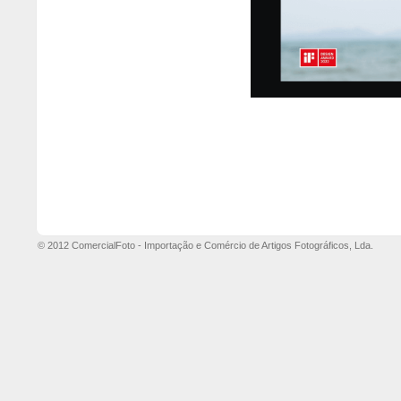
© 2012 ComercialFoto - Importação e Comércio de Artigos Fotográficos, Lda.