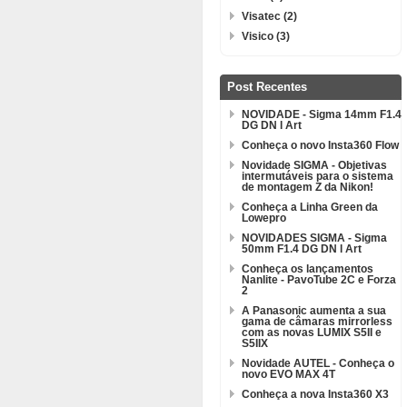
Visatec (2)
Visico (3)
Post Recentes
NOVIDADE - Sigma 14mm F1.4
DG DN l Art
Conheça o novo Insta360 Flow
Novidade SIGMA - Objetivas
intermutáveis para o sistema
de montagem Z da Nikon!
Conheça a Linha Green da
Lowepro
NOVIDADES SIGMA - Sigma
50mm F1.4 DG DN l Art
Conheça os lançamentos
Nanlite - PavoTube 2C e Forza
2
A Panasonic aumenta a sua
gama de câmaras mirrorless
com as novas LUMIX S5II e
S5IIX
Novidade AUTEL - Conheça o
novo EVO MAX 4T
Conheça a nova Insta360 X3