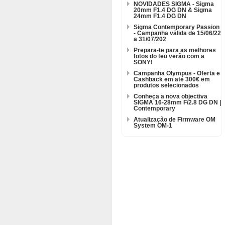
NOVIDADES SIGMA - Sigma
20mm F1.4 DG DN & Sigma
24mm F1.4 DG DN
Sigma Contemporary Passion
- Campanha válida de 15/06/22
a 31/07/202
Prepara-te para as melhores
fotos do teu verão com a
SONY!
Campanha Olympus - Oferta e
Cashback em até 300€ em
produtos selecionados
Conheça a nova objectiva
SIGMA 16-28mm F/2.8 DG DN |
Contemporary
Atualização de Firmware OM
System OM-1