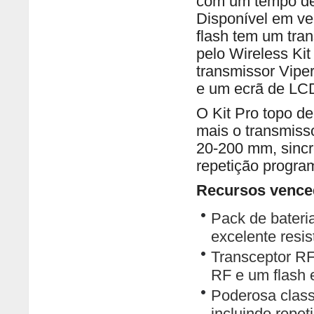
com um tempo de 
Disponível em ve
flash tem um tra
pelo Wireless Ki
transmissor Vipe
e um ecrã
de LC
O Kit Pro topo d
mais o transmiss
20-200 mm, sincr
repetição progra
Recursos vence
Pack de bateria
excelente resis
Transceptor RF
RF e um flash e
Poderosa class
incluindo repet