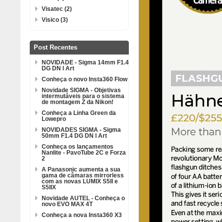
Visatec (2)
Visico (3)
Post Recentes
NOVIDADE - Sigma 14mm F1.4
DG DN l Art
Conheça o novo Insta360 Flow
Novidade SIGMA - Objetivas
intermutáveis para o sistema
de montagem Z da Nikon!
Conheça a Linha Green da
Lowepro
NOVIDADES SIGMA - Sigma
50mm F1.4 DG DN l Art
Conheça os lançamentos
Nanlite - PavoTube 2C e Forza
2
A Panasonic aumenta a sua
gama de câmaras mirrorless
com as novas LUMIX S5II e
S5IIX
Novidade AUTEL - Conheça o
novo EVO MAX 4T
Conheça a nova Insta360 X3