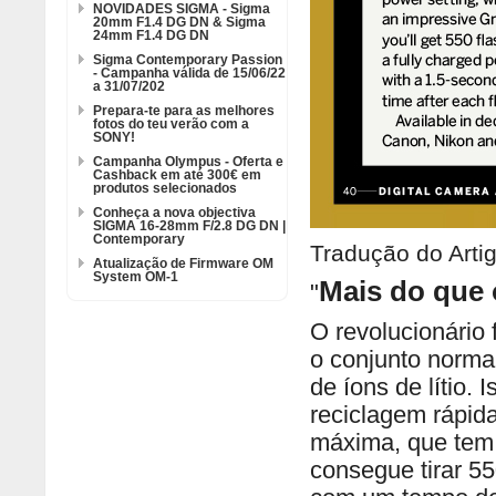
NOVIDADES SIGMA - Sigma
20mm F1.4 DG DN & Sigma
24mm F1.4 DG DN
Sigma Contemporary Passion
- Campanha válida de 15/06/22
a 31/07/202
Prepara-te para as melhores
fotos do teu verão com a
SONY!
Campanha Olympus - Oferta e
Cashback em até 300€ em
produtos selecionados
Conheça a nova objectiva
SIGMA 16-28mm F/2.8 DG DN |
Contemporary
Tradução do Arti
Atualização de Firmware OM
System OM-1
Mais do que 
"
O revolucionário
o conjunto norma
de íons de lítio. 
reciclagem rápid
máxima, que tem 
consegue tirar 55