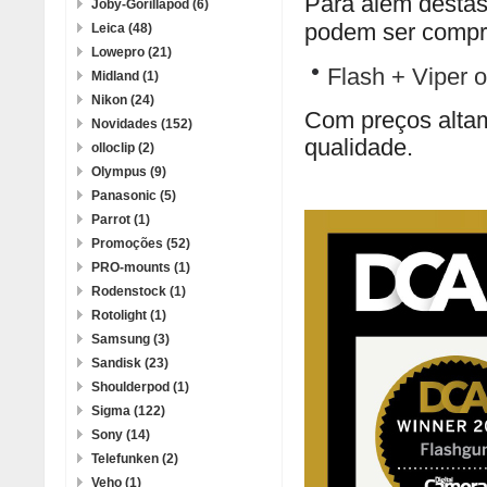
Para além destas
Joby-Gorillapod (6)
podem ser compr
Leica (48)
Lowepro (21)
Flash + Viper o
Midland (1)
Nikon (24)
Com preços altam
Novidades (152)
qualidade.
olloclip (2)
Olympus (9)
Panasonic (5)
Parrot (1)
Promoções (52)
PRO-mounts (1)
Rodenstock (1)
Rotolight (1)
Samsung (3)
Sandisk (23)
Shoulderpod (1)
Sigma (122)
Sony (14)
Telefunken (2)
Veho (1)