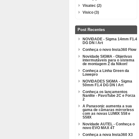
Visatec (2)
Visico (3)
Post Recentes
NOVIDADE - Sigma 14mm F1.4
DG DN l Art
Conheça o novo Insta360 Flow
Novidade SIGMA - Objetivas
intermutáveis para o sistema
de montagem Z da Nikon!
Conheça a Linha Green da
Lowepro
NOVIDADES SIGMA - Sigma
50mm F1.4 DG DN l Art
Conheça os lançamentos
Nanlite - PavoTube 2C e Forza
2
A Panasonic aumenta a sua
gama de câmaras mirrorless
com as novas LUMIX S5II e
S5IIX
Novidade AUTEL - Conheça o
novo EVO MAX 4T
Conheça a nova Insta360 X3