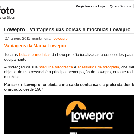
Registe-se na Loja
Quem Somos
Lowepro - Vantagens das bolsas e mochilas Lowepro
27 janeiro 2011, quinta-feira .
Lowepro
Vantagens da Marca Lowepro
Toda as
bolsas e mochilas
da Lowepro são idealizadas e concebidos para p
equipamento.
A protecção da sua
máquina fotográfica
e
acessórios de fotografia
, dos s
objetos de uso pessoal é a principal preocupação da Lowepro, durante tod
mochilas.
Por isso a
Lowepro foi eleita a marca de confiança e a preferida dos f
o mundo,
desde 1967.