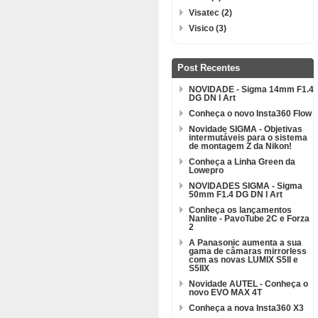
Visatec (2)
Visico (3)
Post Recentes
NOVIDADE - Sigma 14mm F1.4
DG DN l Art
Conheça o novo Insta360 Flow
Novidade SIGMA - Objetivas
intermutáveis para o sistema
de montagem Z da Nikon!
Conheça a Linha Green da
Lowepro
NOVIDADES SIGMA - Sigma
50mm F1.4 DG DN l Art
Conheça os lançamentos
Nanlite - PavoTube 2C e Forza
2
A Panasonic aumenta a sua
gama de câmaras mirrorless
com as novas LUMIX S5II e
S5IIX
Novidade AUTEL - Conheça o
novo EVO MAX 4T
Conheça a nova Insta360 X3