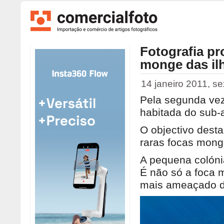
Fotografia pr
monge das ilh
14 janeiro 2011, sex
Pela segunda vez 
habitada do sub-
O objectivo desta
raras focas mong
A pequena colóni
É não só a foca 
mais ameaçado d