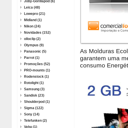
Joby-Gorillapod (6)
Leica (48)
Lowepro (21)
Midland (1)
Nikon (24)
Novidades (152)
olloclip (2)
Olympus (9)
As Molduras Ecol
Panasonic (5)
garantem uma me
Parrot (1)
Promoções (52)
consumo Energét
PRO-mounts (1)
Rodenstock (1)
Rotolight (1)
Samsung (3)
Sandisk (23)
Shoulderpod (1)
Sigma (122)
Sony (14)
Telefunken (2)
Veho (1)