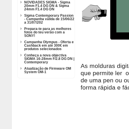
NOVIDADES SIGMA - Sigma
20mm F1.4 DG DN & Sigma
24mm F1.4 DG DN
Sigma Contemporary Passion
- Campanha válida de 15/06/22
a 31/07/202
Prepara-te para as melhores
fotos do teu verão com a
SONY!
Campanha Olympus - Oferta e
Cashback em até 300€ em
produtos selecionados
Conheça a nova objectiva
SIGMA 16-28mm F/2.8 DG DN |
Contemporary
As molduras digi
Atualização de Firmware OM
que permite ler o
System OM-1
de uma pen ou ou
forma rápida e fác