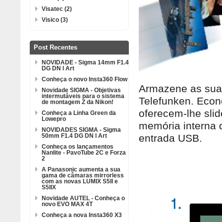
Visatec (2)
Visico (3)
Post Recentes
NOVIDADE - Sigma 14mm F1.4
DG DN l Art
Conheça o novo Insta360 Flow
Armazene as suas
Novidade SIGMA - Objetivas
intermutáveis para o sistema
Telefunken. Econ
de montagem Z da Nikon!
oferecem-lhe sli
Conheça a Linha Green da
Lowepro
memória interna 
NOVIDADES SIGMA - Sigma
50mm F1.4 DG DN l Art
entrada USB.
Conheça os lançamentos
Nanlite - PavoTube 2C e Forza
2
A Panasonic aumenta a sua
gama de câmaras mirrorless
com as novas LUMIX S5II e
S5IIX
Novidade AUTEL - Conheça o
novo EVO MAX 4T
Conheça a nova Insta360 X3